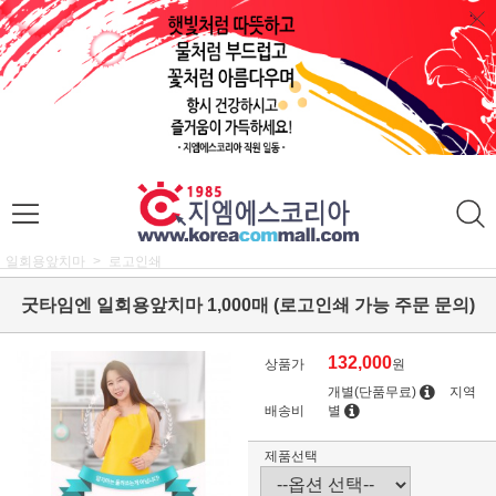
일회용앞치마
로고인쇄
굿타임엔 일회용앞치마 1,000매 (로고인쇄 가능 주문 문의)
132,000
상품가
원
개별(단품무료)
지역
배송비
별
제품선택