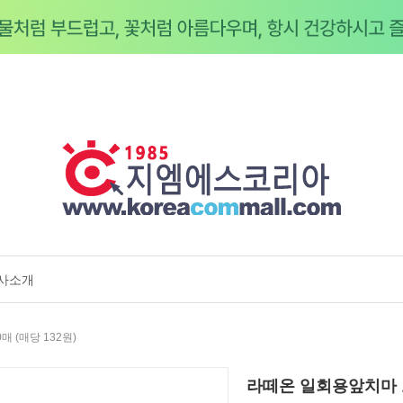
사소개
 (매당 132원)
라떼온 일회용앞치마 로고