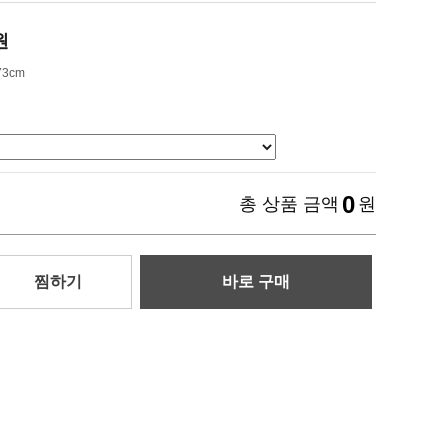
원
73cm
0
총 상품 금액
원
찜하기
바로 구매