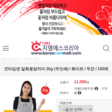
일회용앞치마
100매모음
굿타임엔 일회용앞치마 30g (무인쇄) / 화이트 / 무끈 / 100매
11,000
상품가
원
개별(단품무료)
지역
배송비
별
제품선택